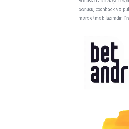
Bonusları aktivləşdirmək
bonusu, cashback və pul
mərc etmək lazımdır. Pra