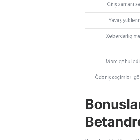
Giriş zamanı s
Yavaş yüklən
Xəbərdarlıq me
Mərc qəbul edi
Ödəniş seçimləri gö
Bonusla
Betandre