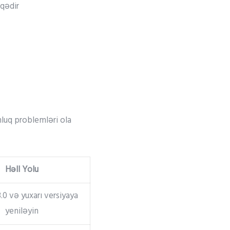
qədir
nluq problemləri ola
Həll Yolu
.0 və yuxarı versiyaya
yeniləyin