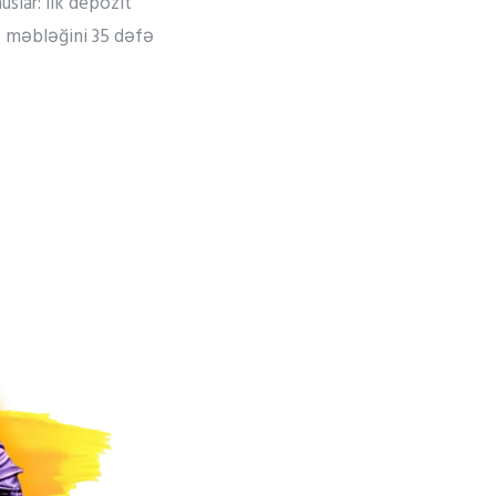
slar: ilk depozit
s məbləğini 35 dəfə