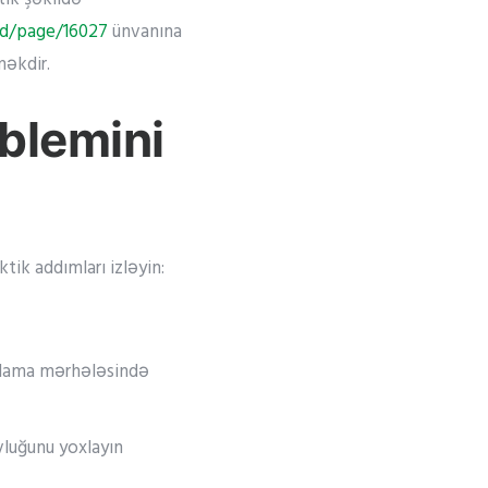
ed/page/16027
ünvanına
məkdir.
blemini
ktik addımları izləyin:
oxlama mərhələsində
vluğunu yoxlayın