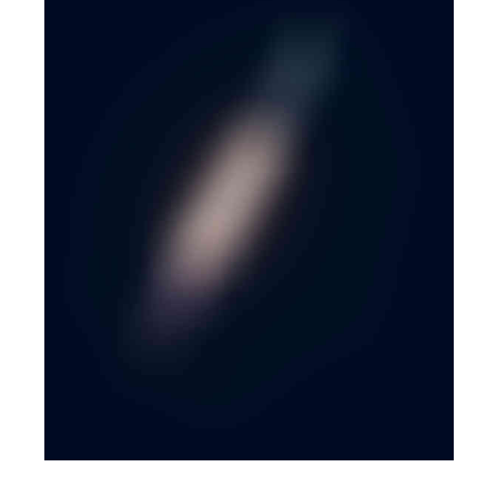
BRANDING
·
WEB