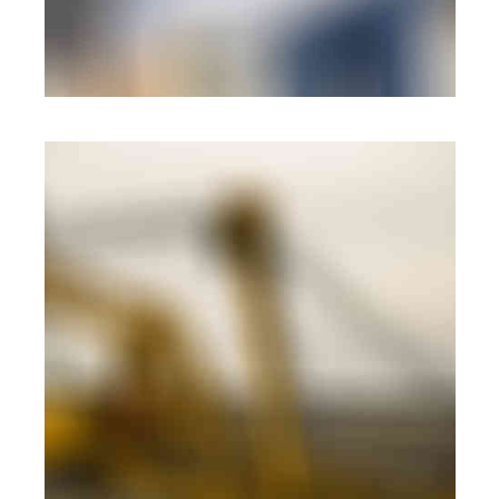
BRANDING
·
WEB